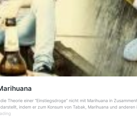
 Marihuana
s die Theorie einer “Einstiegsdroge” nicht mit Marihuana in Zusamm
e darstellt, indem er zum Konsum von Tabak, Marihuana und anderen i
Die
eading
“Einstiegsdroge”
ist
Alkohol