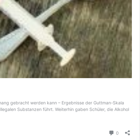
enhang gebracht werden kann – Ergebnisse der Guttman-Skala
llegalen Substanzen führt. Weiterhin gaben Schüler, die Alkohol
Comment
0