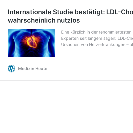
Internationale Studie bestätigt: LDL-Ch
wahrscheinlich nutzlos
Eine kürzlich in der renommiertesten
Experten seit langem sagen: LDL-Chol
Ursachen von Herzerkrankungen – al
Medizin Heute