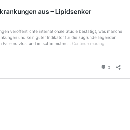
erkrankungen aus – Lipidsenker
ngen veröffentlichte internationale Studie bestätigt, was manche
ankungen und kein guter Indikator für die zugrunde liegenden
Internationale
 Falle nutzlos, und im schlimmsten …
Continue reading
Studie
bestätigt:
LDL-
Comment
Cholesterin
0
sagt
nichts
über
Risiko
von
Herzerkrank
aus
–
Lipidsenker
wahrscheinli