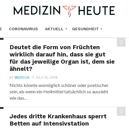
E
CORONAVIRUS
AKTUELL
GESUNDHEIT
Deutet die Form von Früchten
URHEILMITTEL
KREBS
FORSCHUNG
wirklich darauf hin, dass sie gut
für das jeweilige Organ ist, dem sie
ähnelt?
BY
MEDICUS
JULY 10, 2019
Nichts könnte womöglich schöner oder poetischer
sein, als wenn ein Heilmittel tatsächlich so aussieht
wie das...
Jedes dritte Krankenhaus sperrt
Betten auf Intensivstation