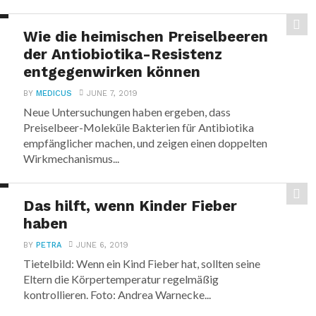
Wie die heimischen Preiselbeeren
der Antiobiotika-Resistenz
entgegenwirken können
BY
MEDICUS
JUNE 7, 2019
Neue Untersuchungen haben ergeben, dass
Preiselbeer-Moleküle Bakterien für Antibiotika
empfänglicher machen, und zeigen einen doppelten
Wirkmechanismus...
Das hilft, wenn Kinder Fieber
haben
BY
PETRA
JUNE 6, 2019
Tietelbild: Wenn ein Kind Fieber hat, sollten seine
Eltern die Körpertemperatur regelmäßig
kontrollieren. Foto: Andrea Warnecke...