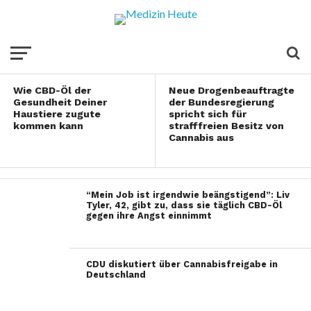
Cannabisanbau
daheim
Wie CBD-Öl der
Neue Drogenbeauftragte
Gesundheit Deiner
der Bundesregierung
Haustiere zugute
spricht sich für
kommen kann
strafffreien Besitz von
Cannabis aus
“Mein Job ist irgendwie beängstigend”: Liv
Tyler, 42, gibt zu, dass sie täglich CBD-Öl
gegen ihre Angst einnimmt
CDU diskutiert über Cannabisfreigabe in
Deutschland