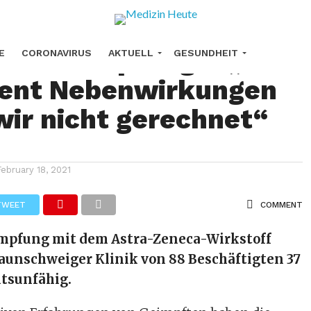
eneca Impfung – „Mit
E
CORONAVIRUS
AKTUELL
GESUNDHEIT
zent Nebenwirkungen
URHEILMITTEL
KREBS
FORSCHUNG
wir nicht gerechnet“
February 18, 2021
TWEET
COMMENT
Impfung mit dem Astra-Zeneca-Wirkstoff
raunschweiger Klinik von 88 Beschäftigten 37
itsunfähig.