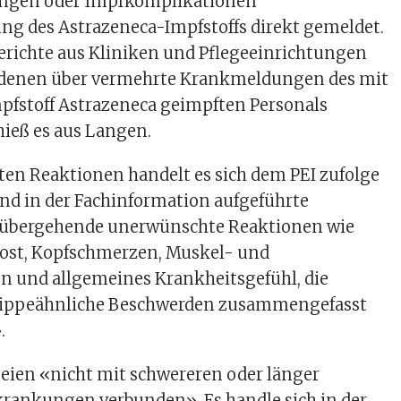
ngen oder Impfkomplikationen
ng des Astrazeneca-Impfstoffs direkt gemeldet.
erichte aus Kliniken und Pflegeeinrichtungen
denen über vermehrte Krankmeldungen des mit
pfstoff Astrazeneca geimpften Personals
 hieß es aus Langen.
ten Reaktionen handelt es sich dem PEI zufolge
d in der Fachinformation aufgeführte
rübergehende unerwünschte Reaktionen wie
frost, Kopfschmerzen, Muskel- und
n und allgemeines Krankheitsgefühl, die
rippeähnliche Beschwerden zusammengefasst
.
eien «nicht mit schwereren oder länger
rankungen verbunden». Es handle sich in der