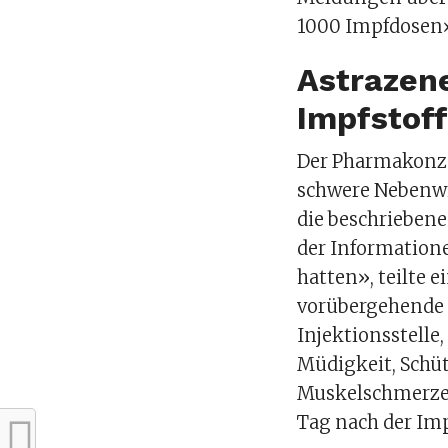
1000 Impfdosen»,
Astrazen
Impfstoff
Der Pharmakonze
schwere Nebenwir
die beschriebene
der Informatione
hatten», teilte 
vorübergehende 
Injektionsstelle
Müdigkeit, Schüt
Muskelschmerze
Tag nach der Imp