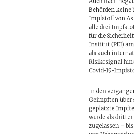
Auch nach negat
Behörden keine 
Impfstoff von As
alle drei Impfsto
für die Sicherhe
Institut (PEI) 
als auch interna
Risikosignal hin
Covid-19-Impfsto
In den vergange
Geimpften über 
geplatzte Impfte
wurde als dritter
zugelassen – bis