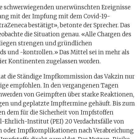
e schwerwiegenden unerwünschten Ereignisse
g mit der Impfung mit dem Covid-19-
traZeneca bestätigt», betonte der Sprecher. Das
bachte die Situation genau. «Alle Chargen des
rliegen strengen und gründlichen
ds und -kontrollen.» Das Mittel sei in mehr als
vier Kontinenten zugelassen worden.
hat die Ständige Impfkommission das Vakzin nur
hrige empfohlen. In den vergangenen Tagen
chwerden von Geimpften über starke Reaktionen,
en und geplatzte Impftermine gehäuft. Bis zum
en dem für die Sicherheit von Impfstoffen
-Ehrlich-Institut (PEI) 20 Verdachtsfälle von
 oder Impfkomplikationen nach Verabreichung