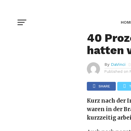
CORONAVIRUS
Astra-Z
HOM
40 Pro
NAT
hatten 
By
DaVinci
Published on
SHARE
Kurz nach der 
waren in der B
kurzzeitig arbe