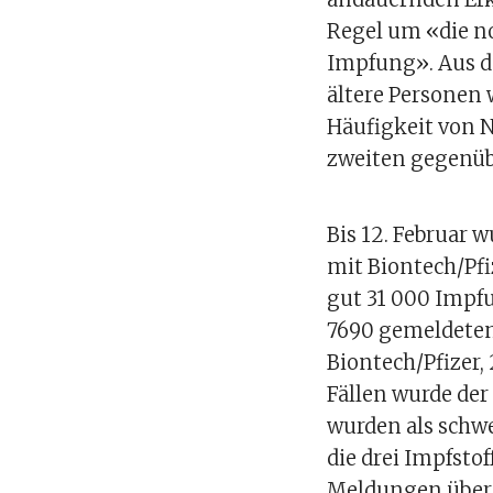
Regel um «die n
Impfung». Aus d
ältere Personen 
Häufigkeit von 
zweiten gegenübe
Bis 12. Februar 
mit Biontech/Pf
gut 31 000 Impf
7690 gemeldeten 
Biontech/Pfizer,
Fällen wurde der
wurden als schwe
die drei Impfsto
Meldungen über 