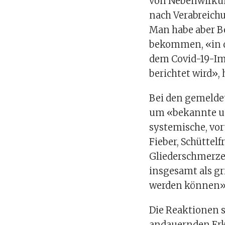
von Nebenwirku
nach Verabreichu
Man habe aber B
bekommen, «in 
dem Covid-19-Im
berichtet wird»,
Bei den gemelde
um «bekannte un
systemische, vo
Fieber, Schüttel
Gliederschmerze
insgesamt als g
werden können»
Die Reaktionen s
andauernden Erk