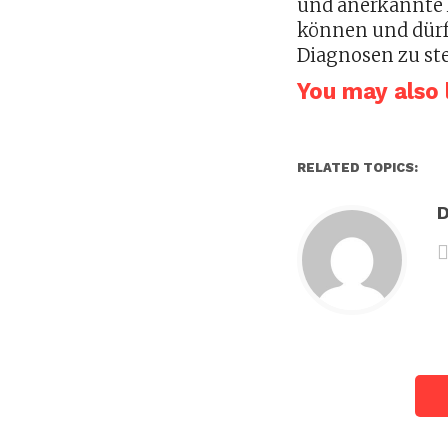
und anerkannte 
können und dürf
Diagnosen zu st
You may also l
RELATED TOPICS:
D