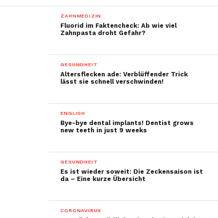
ZAHNMEDIZIN
Fluorid im Faktencheck: Ab wie viel
Zahnpasta droht Gefahr?
GESUNDHEIT
Altersflecken ade: Verblüffender Trick
lässt sie schnell verschwinden!
ENGLISH
Bye-bye dental implants! Dentist grows
new teeth in just 9 weeks
GESUNDHEIT
Es ist wieder soweit: Die Zeckensaison ist
da – Eine kurze Übersicht
CORONAVIRUS