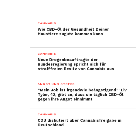
CANNABIS
Wie CBD-Öl der Gesundheit Deiner
Haustiere zugute kommen kann
CANNABIS
Neue Drogenbeauftragte der
Bundesregierung spricht sich für
strafffreien Besitz von Cannabis aus
ANGST UND STRESS
“Mein Job ist irgendwie beängstigend”: Liv
Tyler, 42, gibt zu, dass sie täglich CBD-Öl
gegen ihre Angst einnimmt
CANNABIS
CDU diskutiert über Cannabisfreigabe in
Deutschland