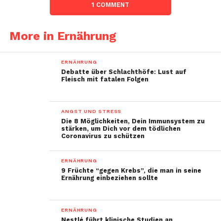
1 COMMENT
More in Ernährung
ERNÄHRUNG
Debatte über Schlachthöfe: Lust auf
Fleisch mit fatalen Folgen
ANGST UND STRESS
Die 8 Möglichkeiten, Dein Immunsystem zu
stärken, um Dich vor dem tödlichen
Coronavirus zu schützen
ERNÄHRUNG
9 Früchte “gegen Krebs”, die man in seine
Ernährung einbeziehen sollte
ERNÄHRUNG
Nestlé führt klinische Studien an