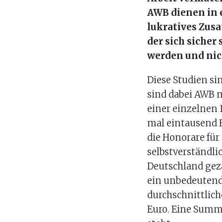
AWB dienen in e
lukratives Zus
der sich sicher
werden und nic
Diese Studien si
sind dabei AWB 
einer einzelnen
mal eintausend E
die Honorare für
selbstverständlic
Deutschland gez
ein unbedeutend
durchschnittlich
Euro. Eine Summe