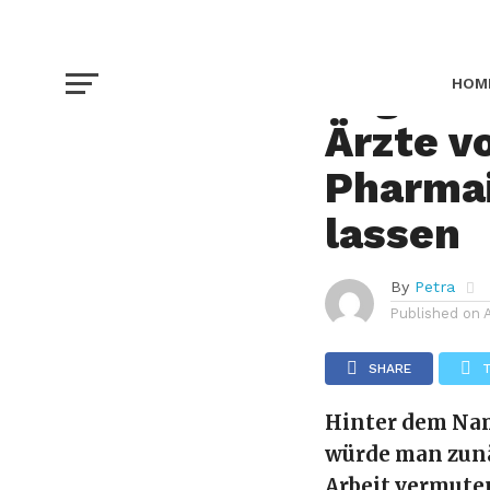
GESUNDHEIT
Legale 
HOM
Ärzte v
NAT
Pharmai
lassen
By
Petra
Published on
SHARE
Hinter dem Na
würde man zunä
Arbeit vermuten