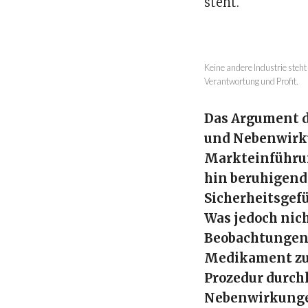
steht.
Keine andere Industrie steh
Verantwortung und Profit.
Das Argument 
und Nebenwirku
Markteinführun
hin beruhigend,
Sicherheitsgef
Was jedoch nich
Beobachtungen 
Medikament zug
Prozedur durch
Nebenwirkungen