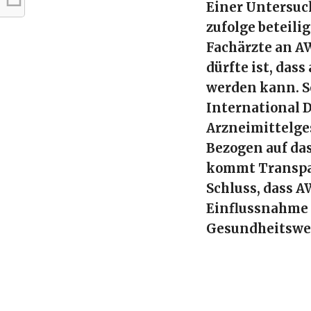
Einer Untersuc
zufolge beteil
Fachärzte an A
dürfte ist, das
werden kann. S
International 
Arzneimittelge
Bezogen auf da
kommt Transpa
Schluss, dass A
Einflussnahme 
Gesundheitswe