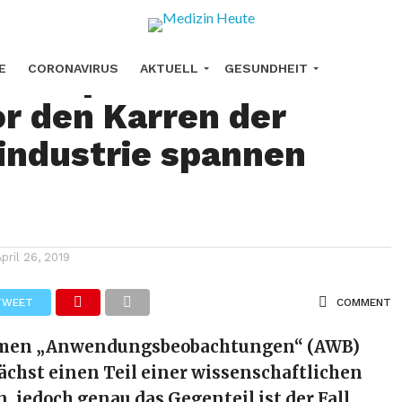
Korruption: Wie sich
E
CORONAVIRUS
AKTUELL
GESUNDHEIT
or den Karren der
URHEILMITTEL
KREBS
FORSCHUNG
ndustrie spannen
April 26, 2019
TWEET
COMMENT
men „Anwendungsbeobachtungen“ (AWB)
chst einen Teil einer wissenschaftlichen
, jedoch genau das Gegenteil ist der Fall.