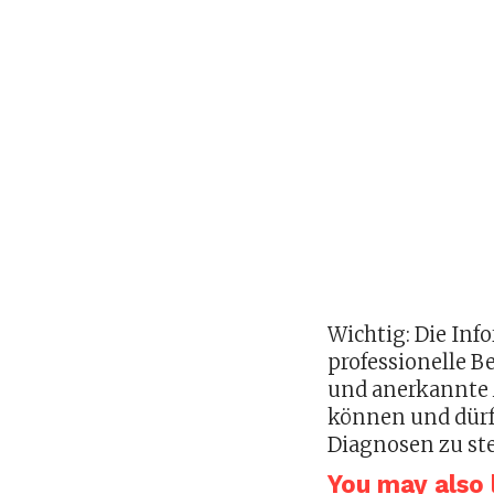
Wichtig: Die Inf
professionelle 
und anerkannte 
können und dürf
Diagnosen zu st
You may also l