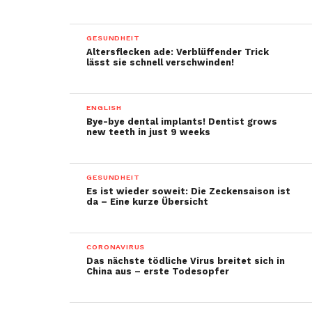
GESUNDHEIT
Altersflecken ade: Verblüffender Trick
lässt sie schnell verschwinden!
ENGLISH
Bye-bye dental implants! Dentist grows
new teeth in just 9 weeks
GESUNDHEIT
Es ist wieder soweit: Die Zeckensaison ist
da – Eine kurze Übersicht
CORONAVIRUS
Das nächste tödliche Virus breitet sich in
China aus – erste Todesopfer