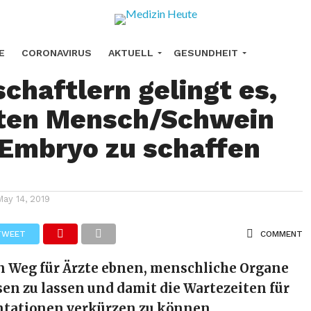
er Durchbruch:
E
CORONAVIRUS
AKTUELL
GESUNDHEIT
chaftlern gelingt es,
URHEILMITTEL
KREBS
FORSCHUNG
sten Mensch/Schwein
Embryo zu schaffen
May 14, 2019
TWEET
COMMENT
n Weg für Ärzte ebnen, menschliche Organe
en zu lassen und damit die Wartezeiten für
tationen verkürzen zu können.