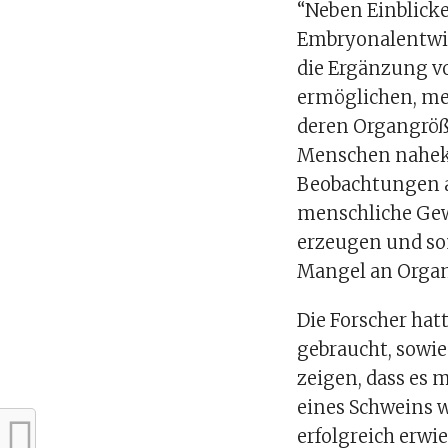
“Neben Einblicke
Embryonalentwi
die Ergänzung v
ermöglichen, me
deren Organgröß
Menschen naheko
Beobachtungen a
menschliche Gew
erzeugen und som
Mangel an Organ
Die Forscher ha
gebraucht, sowi
zeigen, dass es 
eines Schweins w
erfolgreich erwi