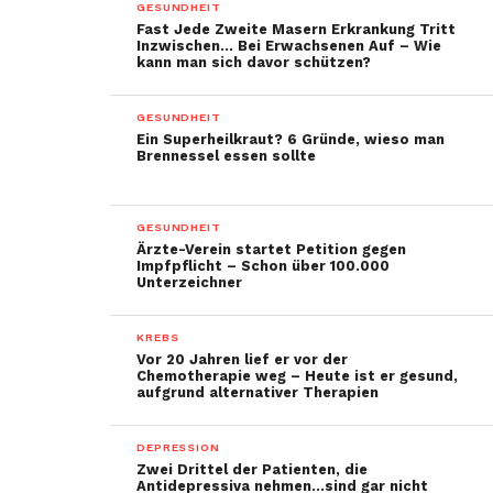
GESUNDHEIT
Fast Jede Zweite Masern Erkrankung Tritt
Inzwischen… Bei Erwachsenen Auf – Wie
kann man sich davor schützen?
GESUNDHEIT
Ein Superheilkraut? 6 Gründe, wieso man
Brennessel essen sollte
GESUNDHEIT
Ärzte-Verein startet Petition gegen
Impfpflicht – Schon über 100.000
Unterzeichner
KREBS
Vor 20 Jahren lief er vor der
Chemotherapie weg – Heute ist er gesund,
aufgrund alternativer Therapien
DEPRESSION
Zwei Drittel der Patienten, die
Antidepressiva nehmen…sind gar nicht